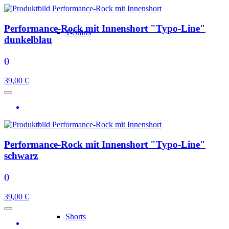
Performance-Rock mit Innenshort "Typo-Line"
T-Shirts
dunkelblau
()
39,00 €
Performance-Rock mit Innenshort "Typo-Line"
schwarz
()
39,00 €
Shorts