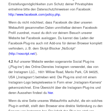
Einstellungsmöglichkeiten zum Schutz deiner Privatsphäre
entnehme bitte den Datenschutzhinweisen von Facebook:
http://www.facebook.com/policy.php.
Wenn du nicht möchtest, dass Facebook die über unseren
Webauftritt gesammelten Daten unmittelbar deinem Facebook-
Profil zuordnet, musst du dich vor deinem Besuch unserer
Website bei Facebook ausloggen. Du kannst das Laden der
Facebook-Plug-ins auch mit Add-ons für deinen Browser komplett
verhindern, z. B. dem Skript-Blocker „NoScript“
(
http://noscript.net/
).
4.2
Auf unserer Website werden sogenannte Social Plug-ins
(„Plug-ins“) des Online-Dienstes Instagram verwendet, das von
der Instagram LLC., 1601 Willow Road, Menlo Park, CA 94025,
USA („Instagram“) betrieben wird. Die Plug-ins sind mit einem
Instagram-Logo beispielsweise in Form einer „Instagram-Kamera“
gekennzeichnet. Eine Übersicht über die Instagram-Plug-ins und
deren Aussehen findest du
hier
.
Wenn du eine Seite unseres Webauftritts aufrufst, die ein solches
Plug-in enthält, stellt dein Browser eine direkte Verbindung zu den
Servern von Instagram her. Der Inhalt des Plug-ins wird von