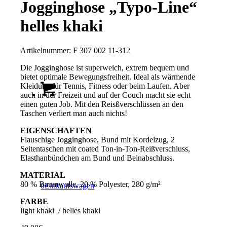
Jogginghose „Typo-Line“
helles khaki
Artikelnummer:
F 307 002 11-312
Die Jogginghose ist superweich, extrem bequem und
bietet optimale Bewegungsfreiheit. Ideal als wärmende
Kleidung für Tennis, Fitness oder beim Laufen. Aber
auch in der Freizeit und auf der Couch macht sie echt
einen guten Job. Mit den Reisßverschlüssen an den
Taschen verliert man auch nichts!
EIGENSCHAFTEN
Flauschige Jogginghose, Bund mit Kordelzug, 2
Seitentaschen mit coated Ton-in-Ton-Reißverschluss,
Elasthanbündchen am Bund und Beinabschluss.
MATERIAL
80 % Baumwolle, 20 % Polyester, 280 g/m²
0
Einkaufswagen
FARBE
light khaki / helles khaki