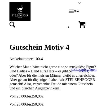
Menü
Gutschein Motiv 4
Artikelnummer:
100-4
Welcher Mann hätte nicht gerne eine so muskulöse Figur?
0
Einkaufswagen
Und Ladies – Hand aufs Herz – es gibt Schlimmeres,
oder? Aber für die meisten Männer bleibt es unerreichbar.
Aber genau für diejenigen haben wir STELZENEGGER
gemacht! Also, verschenke Freude mit einem Gutschein
und ein bisschen Augenzwinkern!
Von
25,00
€
bis
250,00
€
Von
25,00
€
bis
250,00
€