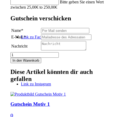
Bitte geben Sie einen Wert
zwischen
25,00
€
to
250,00
€
Gutschein verschicken
Name
*
E-Mail
*
Link zu Facebook
Nachricht
Gutschein
Motiv
In den Warenkorb
3
Menge
Diese Artikel könnten dir auch
gefallen
Link zu Instagram
Gutschein Motiv 1
()