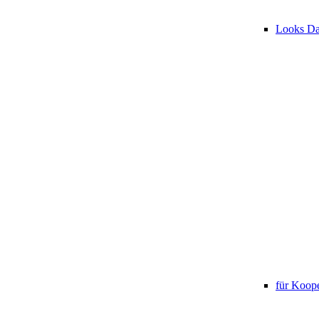
Looks D
für Koope