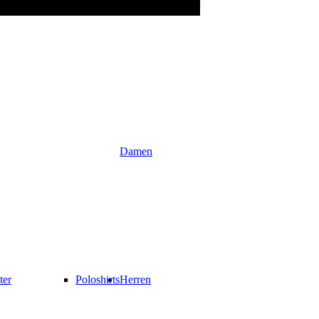
Damen
ter
Poloshirts
Herren