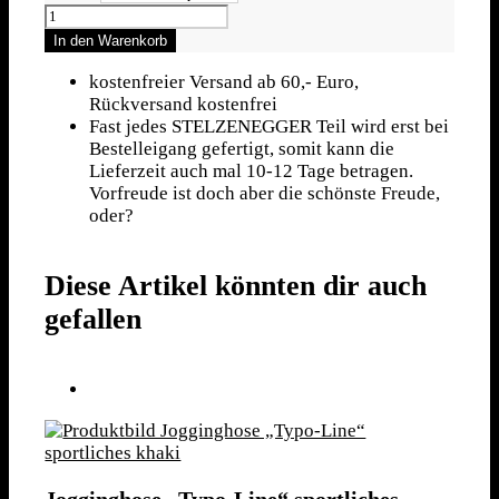
Performance-
Langarmshirt
In den Warenkorb
Link zu Instagram
„Typo-
Line“
kostenfreier Versand ab 60,- Euro,
schwarz
Rückversand kostenfrei
Menge
Fast jedes STELZENEGGER Teil wird erst bei
Bestelleigang gefertigt, somit kann die
Lieferzeit auch mal 10-12 Tage betragen.
Vorfreude ist doch aber die schönste Freude,
oder?
Diese Artikel könnten dir auch
gefallen