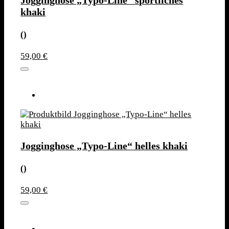
Jogginghose „Typo-Line“ sportliches
khaki
()
59,00 €
Jogginghose „Typo-Line“ helles khaki
()
59,00 €