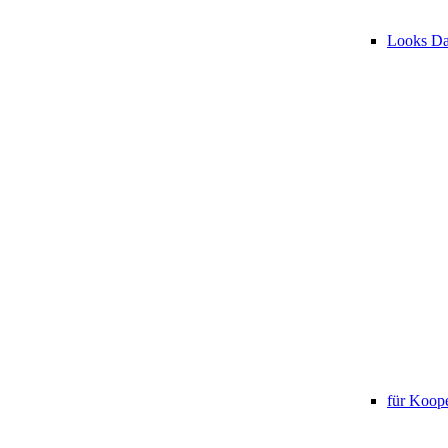
Looks D
für Koope