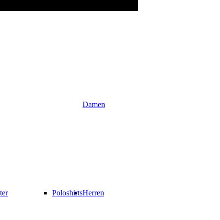
Damen
ter
Poloshirts
Herren