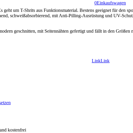
0
Einkaufswagen
s geht um T-Shrits aus Funktionsmaterial. Bestens geeignet für den spo
cknend, schweißabsorbierend, mit Anti-Pilling-Ausrüstung und UV-Schut
 modern geschnitten, mit Seitennähten gefertigt und fällt in den Größen 
Link
Link
zu
zu
Facebook
Instagram
setzen
and kostenfrei