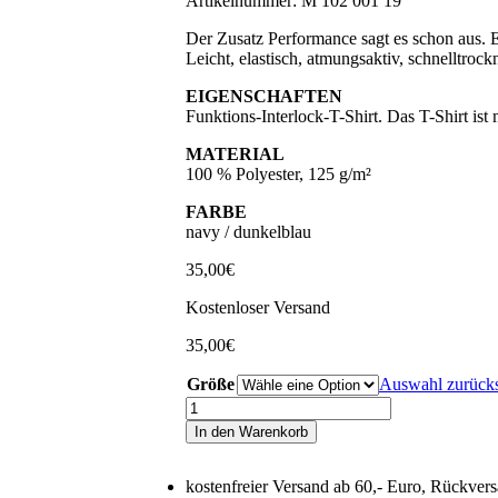
Artikelnummer:
M 102 001 19
Der Zusatz Performance sagt es schon aus. E
Leicht, elastisch, atmungsaktiv, schnelltro
EIGENSCHAFTEN
Funktions-Interlock-T-Shirt. Das T-Shirt ist
MATERIAL
100 % Polyester, 125 g/m²
FARBE
navy / dunkelblau
35,00
€
Kostenloser Versand
35,00
€
Größe
Auswahl zurück
Performance-
T-
In den Warenkorb
Shirt
„Classic-
Line“
kostenfreier Versand ab 60,- Euro, Rückvers