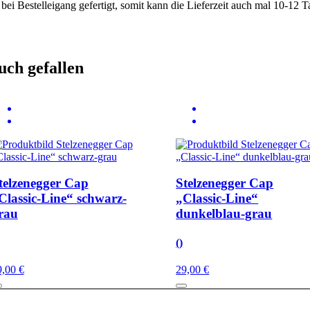
Bestelleigang gefertigt, somit kann die Lieferzeit auch mal 10-12 Ta
uch gefallen
telzenegger Cap
Stelzenegger Cap
Classic-Line“ schwarz-
„Classic-Line“
rau
dunkelblau-grau
()
9,00 €
29,00 €