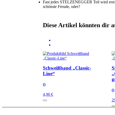
dunkelblau
Fast jedes STELZENEGGER Teil wird erst bei 
Menge
schönste Freude, oder?
Diese Artikel könnten dir a
Schweißband „Classic-
S
Line“
„
g
()
()
4,90 €
2