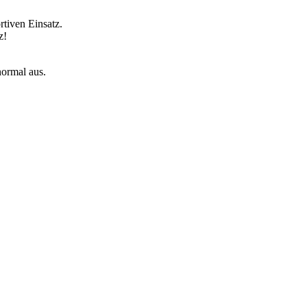
rtiven Einsatz.
z!
normal aus.