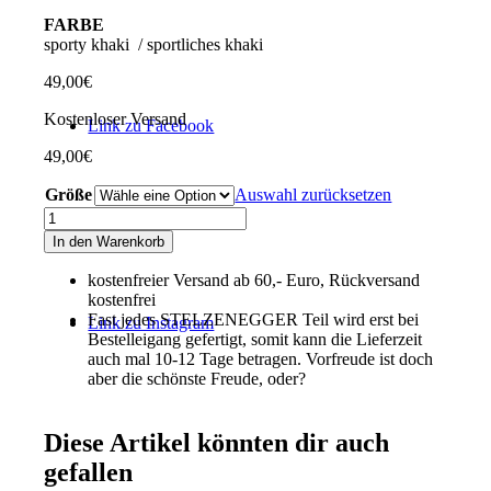
FARBE
sporty khaki / sportliches khaki
49,00
€
Kostenloser Versand
Link zu Facebook
49,00
€
Größe
Auswahl zurücksetzen
Sweat-
Bermuda-
In den Warenkorb
Shorts
„Typo-
kostenfreier Versand ab 60,- Euro, Rückversand
Line“
kostenfrei
sportliches
Fast jedes STELZENEGGER Teil wird erst bei
Link zu Instagram
khaki
Bestelleigang gefertigt, somit kann die Lieferzeit
Menge
auch mal 10-12 Tage betragen. Vorfreude ist doch
aber die schönste Freude, oder?
Diese Artikel könnten dir auch
gefallen