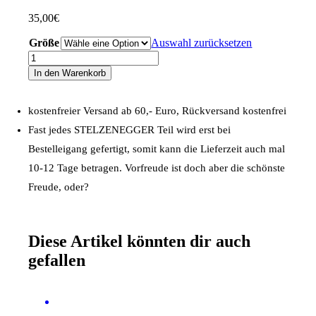
35,00
€
Größe
Auswahl zurücksetzen
Performance-
T-
In den Warenkorb
Shirt
„Typo-
Line“
kostenfreier Versand ab 60,- Euro, Rückversand kostenfrei
weiß
Fast jedes STELZENEGGER Teil wird erst bei
Menge
Bestelleigang gefertigt, somit kann die Lieferzeit auch mal
10-12 Tage betragen. Vorfreude ist doch aber die schönste
Freude, oder?
Diese Artikel könnten dir auch
gefallen