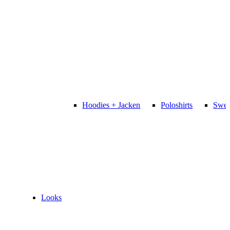
Hoodies + Jacken
Poloshirts
Swea
Looks