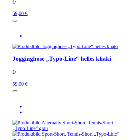
()
59,00 €
Jogginghose „Typo-Line“ helles khaki
()
59,00 €