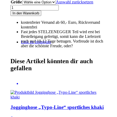
Größe
Auswahl zurücksetzen
Performance-
Sport-
In den Warenkorb
Poloshirt
„Typo-
kostenfreier Versand ab 60,- Euro, Rückversand
Line“
kostenfrei
azurblau
Fast jedes STELZENEGGER Teil wird erst bei
Menge
Bestelleigang gefertigt, somit kann die Lieferzeit
auch mal 10-12 Tage betragen. Vorfreude ist doch
Link zu Instagram
aber die schönste Freude, oder?
Diese Artikel könnten dir auch
gefallen
Jogginghose „Typo-Line“ sportliches khaki