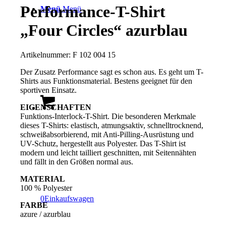
Performance-T-Shirt
Menü
Menü
„Four Circles“ azurblau
Artikelnummer:
F 102 004 15
Der Zusatz Performance sagt es schon aus. Es geht um T-
Shirts aus Funktionsmaterial. Bestens geeignet für den
sportiven Einsatz.
EIGENSCHAFTEN
Funktions-Interlock-T-Shirt. Die besonderen Merkmale
dieses T-Shirts: elastisch, atmungsaktiv, schnelltrocknend,
schweißabsorbierend, mit Anti-Pilling-Ausrüstung und
UV-Schutz, hergestellt aus Polyester. Das T-Shirt ist
modern und leicht tailliert geschnitten, mit Seitennähten
und fällt in den Größen normal aus.
MATERIAL
100 % Polyester
0
Einkaufswagen
FARBE
azure / azurblau