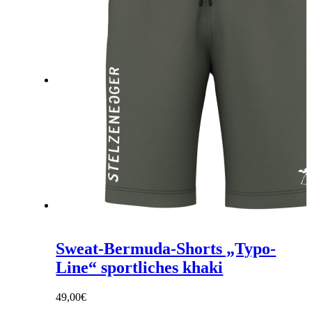
Link zu Facebook
Link zu Instagram
Sweat-Bermuda-Shorts „Typo-
Line“ sportliches khaki
49,00
€