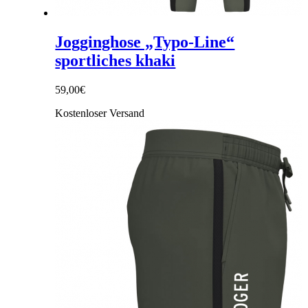
Jogginghose „Typo-Line“
sportliches khaki
59,00
€
Kostenloser Versand