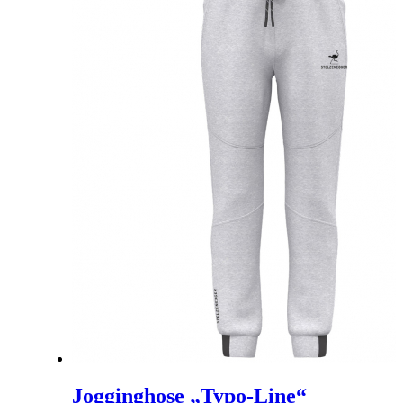
Jogginghose „Typo-Line“