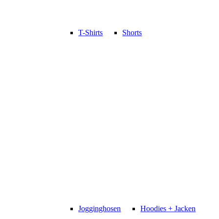
T-Shirts
Shorts
Jogginghosen
Hoodies + Jacken