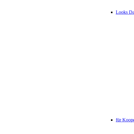
Looks D
für Koope