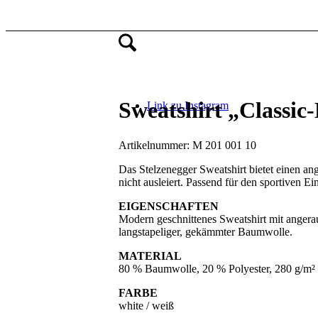
Sweatshirt „Classic
Link zu Instagram
Artikelnummer:
M 201 001 10
Das Stelzenegger Sweatshirt bietet einen a
nicht ausleiert. Passend für den sportiven Ein
EIGENSCHAFTEN
Modern geschnittenes Sweatshirt mit angera
langstapeliger, gekämmter Baumwolle.
MATERIAL
80 % Baumwolle, 20 % Polyester, 280 g/m²
FARBE
white / weiß