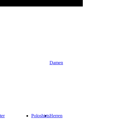
Damen
ter
Poloshirts
Herren