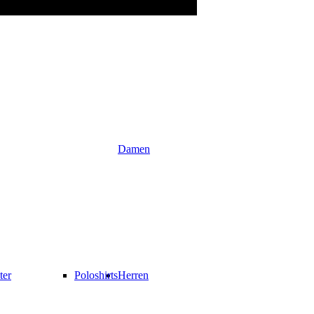
Damen
ter
Poloshirts
Herren