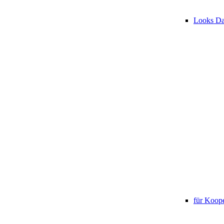
Looks D
für Koope