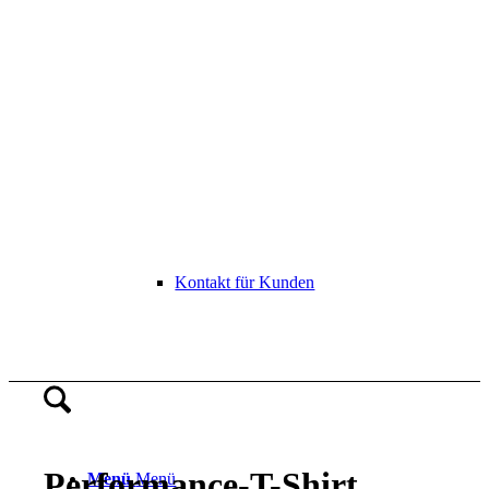
Kontakt für Kunden
Performance-T-Shirt
Menü
Menü