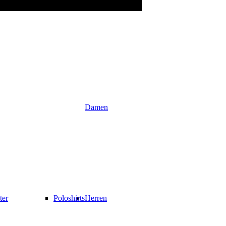
Damen
ter
Poloshirts
Herren