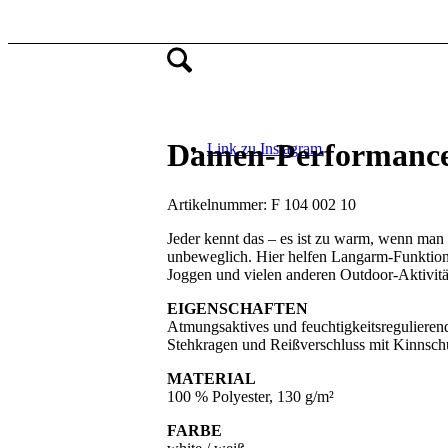
Damen-Performance-
Link zu Instagram
Artikelnummer:
F 104 002 10
Jeder kennt das – es ist zu warm, wenn man
unbeweglich. Hier helfen Langarm-Funktions
Joggen und vielen anderen Outdoor-Aktivität
EIGENSCHAFTEN
Atmungsaktives und feuchtigkeitsregulierend
Stehkragen und Reißverschluss mit Kinnsch
MATERIAL
100 % Polyester, 130 g/m²
FARBE