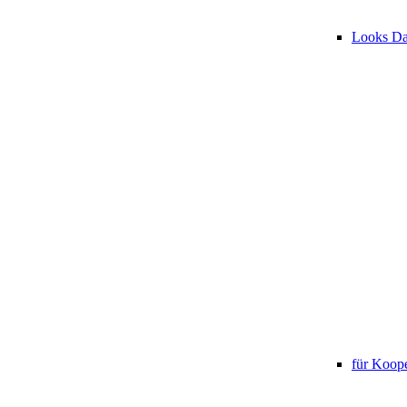
Looks D
für Koope