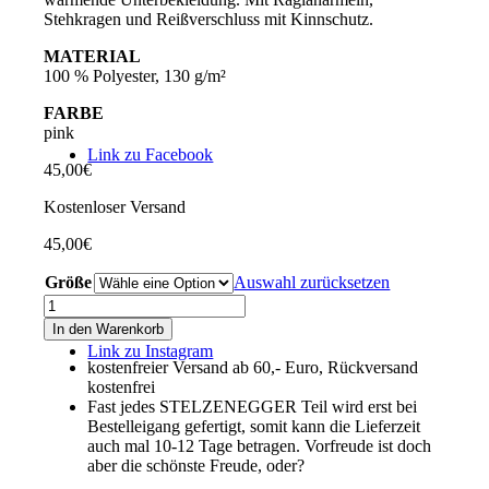
Stehkragen und Reißverschluss mit Kinnschutz.
MATERIAL
100 % Polyester, 130 g/m²
FARBE
pink
Link zu Facebook
45,00
€
Kostenloser Versand
45,00
€
Größe
Auswahl zurücksetzen
Damen-
Performance-
In den Warenkorb
Zipper-
Link zu Instagram
Shirt
kostenfreier Versand ab 60,- Euro, Rückversand
langarm
kostenfrei
"Typo-
Fast jedes STELZENEGGER Teil wird erst bei
Line"
Bestelleigang gefertigt, somit kann die Lieferzeit
pink
auch mal 10-12 Tage betragen. Vorfreude ist doch
Menge
aber die schönste Freude, oder?