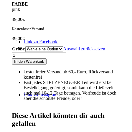
FARBE
pink
39,00
€
Kostenloser Versand
39,00
€
Link zu Facebook
Größe
Auswahl zurücksetzen
Damen-
Performance-
In den Warenkorb
Poloshirt
"Typo-
kostenfreier Versand ab 60,- Euro, Rückversand
Line"
kostenfrei
pink
Fast jedes STELZENEGGER Teil wird erst bei
Menge
Bestelleigang gefertigt, somit kann die Lieferzeit
auch mal 10-12 Tage betragen. Vorfreude ist doch
Link zu Instagram
aber die schönste Freude, oder?
Diese Artikel könnten dir auch
gefallen