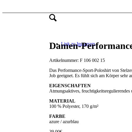
Damen-Performance-
Link zu Instagram
Artikelnummer:
F 106 002 15
Das Performance-Sport-Poloshirt von Stelzene
Job geeignet. Es fühlt sich am Körper sehr a
EIGENSCHAFTEN
Atmungsaktives, feuchtigkeitsregulierendes 
MATERIAL
100 % Polyester, 170 g/m²
FARBE
azure / azurblau
39,00
€