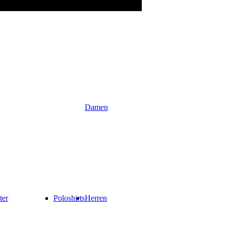
Damen
ter
Poloshirts
Herren