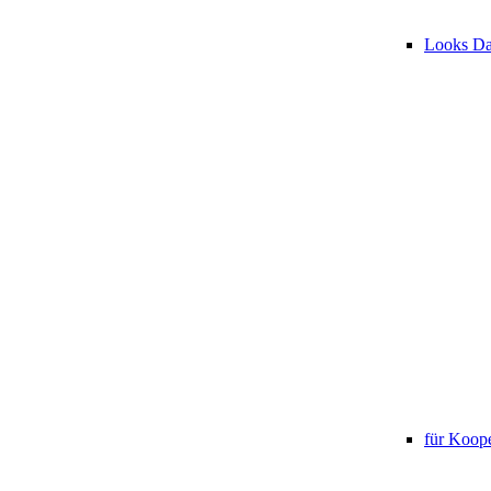
Looks D
für Koope