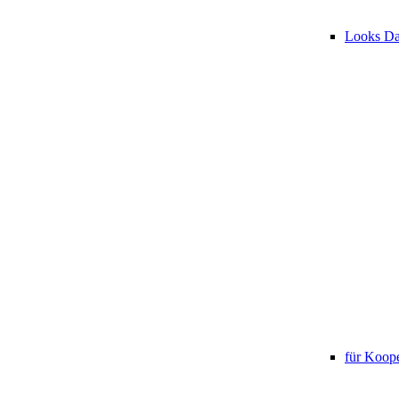
Looks D
für Koope