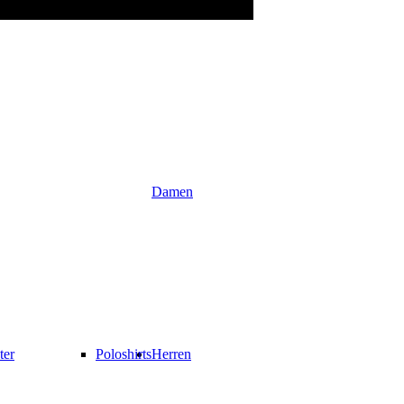
Damen
ter
Poloshirts
Herren