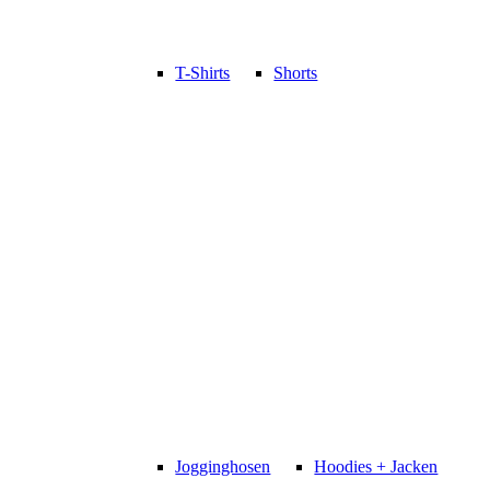
T-Shirts
Shorts
Jogginghosen
Hoodies + Jacken