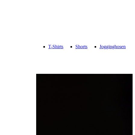
T-Shirts
Shorts
Jogginghosen