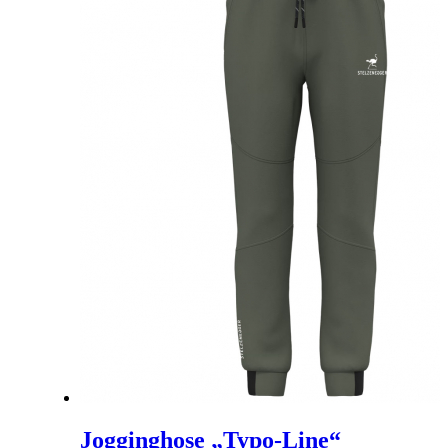
Jogginghose „Typo-Line“