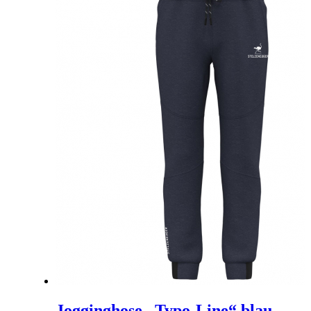
Jogginghose „Typo-Line“ blau