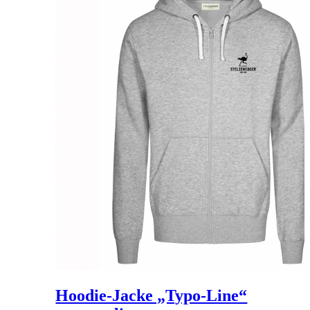
Hoodie-Jacke „Typo-Line“